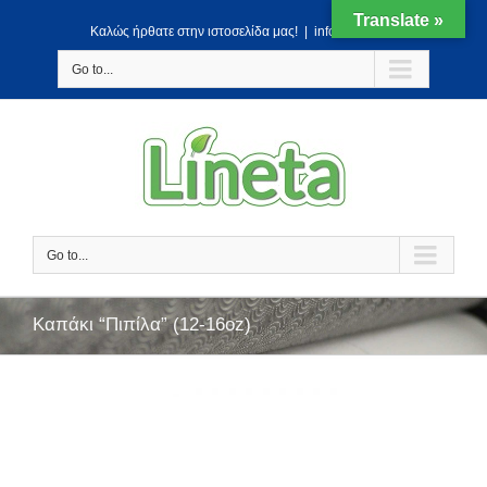
Translate »
Kαλώς ήρθατε στην ιστοσελίδα μας!
|
info@lineta.gr
Go to...
Go to...
Καπάκι “Πιπίλα” (12-16oz)