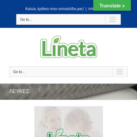
Translate »
Kαλώς ήρθατε στην ιστοσελίδα μας!
|
info@lineta.gr
Go to...
Go to...
ΛΕΥΚΕΣ