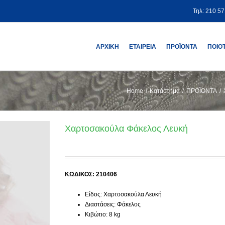
Τηλ: 210 5
ΑΡΧΙΚΗ
ΕΤΑΙΡΕΙΑ
ΠΡΟΪΟΝΤΑ
ΠΟΙΟ
Home
/
Κατάστημα
/
ΠΡΟΪΟΝΤΑ
/
Χαρτοσακούλα Φάκελος Λευκή
ΚΩΔΙΚΟΣ: 210406
Είδος: Χαρτοσακούλα Λευκή
Διαστάσεις: Φάκελος
Κιβώτιο: 8 kg