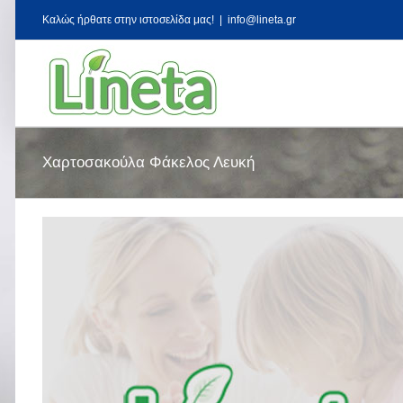
Kαλώς ήρθατε στην ιστοσελίδα μας!
|
info@lineta.gr
Χαρτοσακούλα Φάκελος Λευκή