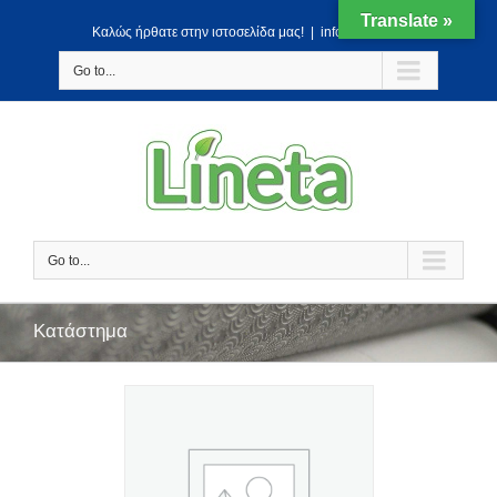
Translate »
Kαλώς ήρθατε στην ιστοσελίδα μας!
|
info@lineta.gr
Go to...
Go to...
Κατάστημα