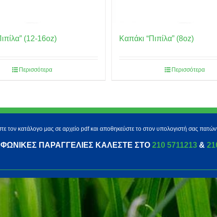
ιπίλα” (12-16oz)
Καπάκι “Πιπίλα” (8oz)
Περισσότερα
Περισσότερα
τε τον κατάλογο μας σε αρχείο pdf και αποθηκεύστε το στον υπολογιστή σας πατών
ΕΦΩΝΙΚΈΣ ΠΑΡΑΓΓΕΛΊΕΣ ΚΑΛΈΣΤΕ ΣΤΟ
210 5711213
&
21