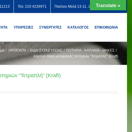
Translate »
711213
Τηλ: 210 4226971
Παύλου Μελά 13-11, 12131 Περιστέρι
ΤΗΤΑ
ΥΠΗΡΕΣΙΕΣ
ΣΥΝΕΡΓΑΤΕΣ
ΚΑΤΑΛΟΓΟΣ
ΕΠΙΚΟΙΝΩΝΙΑ
ημα
/
ΠΡΟΪΟΝΤΑ
/
ΕΙΔΗ ΣΥΣΚΕΥΑΣΙΑΣ
/
ΠΟΤΗΡΙΑ - ΚΑΠΑΚΙΑ - ΘΗΚΕΣ
/
Χάρτινη θήκη μεταφοράς ποτηριών “Τετραπλή” (Kraft)
τηριών “Τετραπλή” (Kraft)