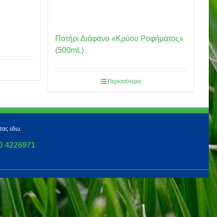
Ποτήρι Διάφανο «Κρύου Ροφήματος»
(500mL)
Περισσότερα
τας εδω.
0 4226971