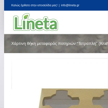
Kαλώς ήρθατε στην ιστοσελίδα μας!
|
info@lineta.gr
Χάρτινη θήκη μεταφοράς ποτηριών “Τετραπλή” (Kraf