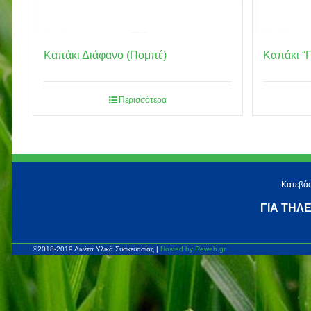
Καπάκι Διάφανο (Πομπέ)
Καπάκι “Π
Περισσότερα
Κατεβάσ
ΓΙΑ ΤΗΛ
©2018-2019 Λινέτα Υλικά Συσκευασίας |
Hosted by Reweb.gr