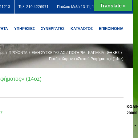
Translate »
711213
Τηλ: 210 4226971
Παύλου Μελά 13-11, 12131 Περιστέρι
ΤΗΤΑ
ΥΠΗΡΕΣΙΕΣ
ΣΥΝΕΡΓΑΤΕΣ
ΚΑΤΑΛΟΓΟΣ
ΕΠΙΚΟΙΝΩΝΙΑ
ημα
/
ΠΡΟΪΟΝΤΑ
/
ΕΙΔΗ ΣΥΣΚΕΥΑΣΙΑΣ
/
ΠΟΤΗΡΙΑ - ΚΑΠΑΚΙΑ - ΘΗΚΕΣ
/
Ποτήρι Χάρτινο «Ζεστού Ροφήματος» (14oz)
οφήματος» (14oz)
ΚΩΔΙΚ
ΕΣ
20060