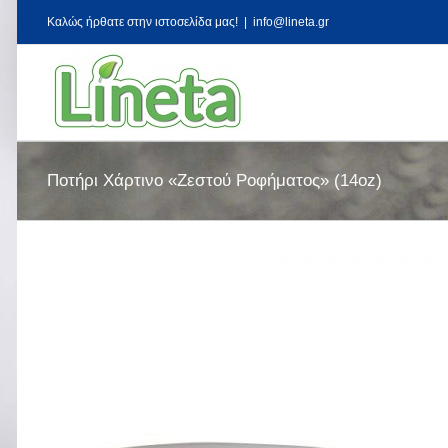
Kαλώς ήρθατε στην ιστοσελίδα μας!
|
info@lineta.gr
Ποτήρι Χάρτινο «Ζεστού Ροφήματος» (14oz)