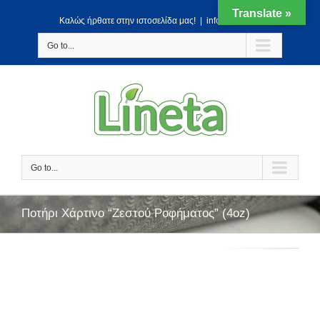
Translate »
Kαλώς ήρθατε στην ιστοσελίδα μας!
|
info@lineta.gr
Go to...
Go to...
Ποτήρι Χάρτινο “Ζεστού Ροφήματος” (4oz)