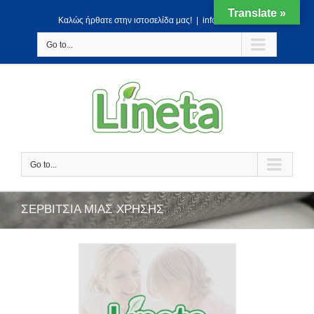
Translate »
Kαλώς ήρθατε στην ιστοσελίδα μας!
|
info@lineta.gr
Go to...
Go to...
ΣΕΡΒΙΤΣΙΑ ΜΙΑΣ ΧΡΗΣΗΣ