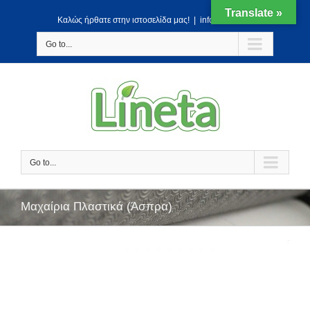
Translate »
Kαλώς ήρθατε στην ιστοσελίδα μας!
|
info@lineta.gr
Go to...
Go to...
Μαχαίρια Πλαστικά (Άσπρα)