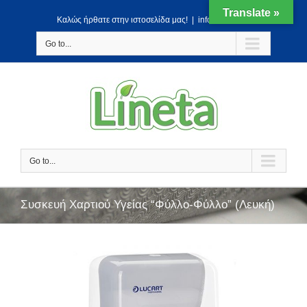
Translate »
Kαλώς ήρθατε στην ιστοσελίδα μας!
|
info@lineta.gr
Go to...
Go to...
Συσκευή Χαρτιού Υγείας “Φύλλο-Φύλλο” (Λευκή)