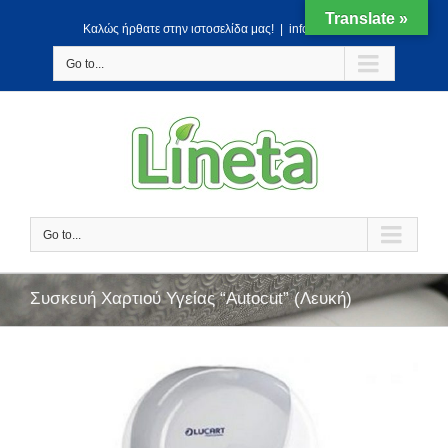
Translate »
Kαλώς ήρθατε στην ιστοσελίδα μας!
|
info@lineta.gr
Go to...
Go to...
Συσκευή Χαρτιού Υγείας “Autocut” (Λευκή)