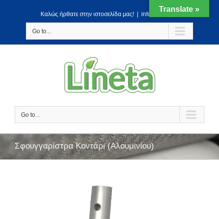
Translate »
Kαλώς ήρθατε στην ιστοσελίδα μας!
|
info@lineta.gr
Go to...
Go to...
Σφουγγαρίστρα Κοντάρι (Αλουμινίου)