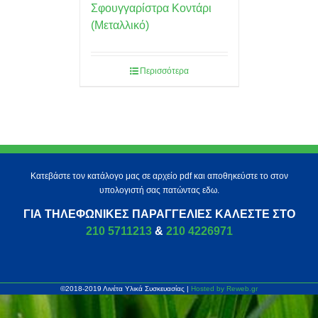
Σφουγγαρίστρα Κοντάρι
(Μεταλλικό)
Περισσότερα
Κατεβάστε τον κατάλογο μας σε αρχείο pdf και αποθηκεύστε το στον
υπολογιστή σας πατώντας εδω.
ΓΙΑ ΤΗΛΕΦΩΝΙΚΈΣ ΠΑΡΑΓΓΕΛΊΕΣ ΚΑΛΈΣΤΕ ΣΤΟ
210 5711213
&
210 4226971
©2018-2019 Λινέτα Υλικά Συσκευασίας |
Hosted by Reweb.gr