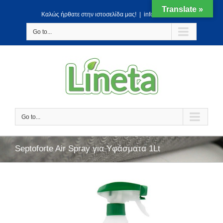
Translate »
Kαλώς ήρθατε στην ιστοσελίδα μας!
|
info@lineta.gr
Go to...
Go to...
Septoforte Air Spray για Yφάσματα 1Lt