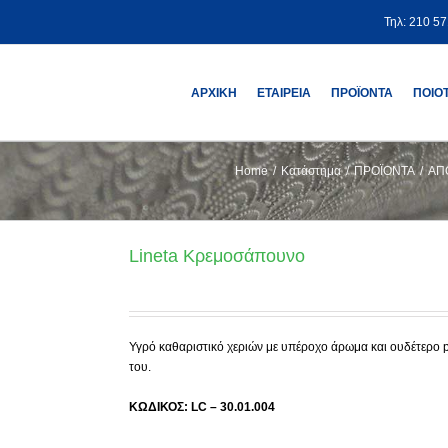
Τηλ: 210 5
ΑΡΧΙΚΗ
ΕΤΑΙΡΕΙΑ
ΠΡΟΪΟΝΤΑ
ΠΟΙΟ
Home
/
Κατάστημα
/
ΠΡΟΪΟΝΤΑ
/
ΑΠ
Lineta Κρεμοσάπουνο
Υγρό καθαριστικό χεριών με υπέροχο άρωμα και ουδέτερο pH
του.
ΚΩΔΙΚΟΣ: LC – 30.01.004