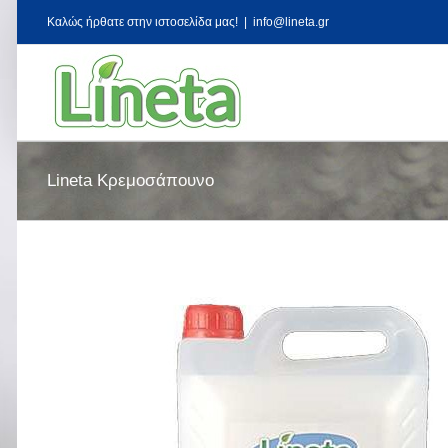
Kαλώς ήρθατε στην ιστοσελίδα μας!
|
info@lineta.gr
Lineta Κρεμοσάπουνο