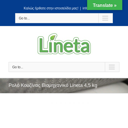
Translate »
Kαλώς ήρθατε στην ιστοσελίδα μας!
|
info@lineta.gr
Go to...
Go to...
Ρολό Κουζίνας Βιομηχανικό Lineta 4,5 kg