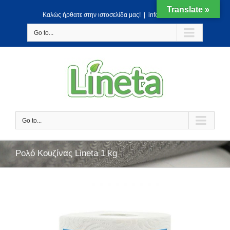
Translate »
Kαλώς ήρθατε στην ιστοσελίδα μας!
|
info@lineta.gr
Go to...
Go to...
Ρολό Κουζίνας Lineta 1 kg