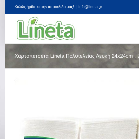
Kαλώς ήρθατε στην ιστοσελίδα μας!
|
info@lineta.gr
Χαρτοπετσέτα Lineta Πολυτελείας Λευκή 24x24cm , 