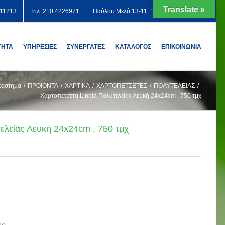
Translate »
711213
Τηλ: 210 4226971
Παύλου Μελά 13-11, 12131 Περιστέρι
ΤΗΤΑ
ΥΠΗΡΕΣΙΕΣ
ΣΥΝΕΡΓΑΤΕΣ
ΚΑΤΑΛΟΓΟΣ
ΕΠΙΚΟΙΝΩΝΙΑ
τάστημα
/
ΠΡΟΪΟΝΤΑ
/
ΧΑΡΤΙΚΑ
/
ΧΑΡΤΟΠΕΤΣΕΤΕΣ
/
ΠΟΛΥΤΕΛΕΙΑΣ
/
Χαρτοπετσέτα Lineta Πολυτελείας Λευκή 24x24cm , 750 τμχ
ελείας Λευκή 24x24cm , 750 τμχ
το