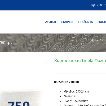
Τηλ: 210 5
ΑΡΧΙΚΗ
ΕΤΑΙΡΕΙΑ
ΠΡΟΪΟΝΤΑ
ΠΟΙΟ
Home
/
Κα
750 τμχ
Χαρτοπετσέτα Lineta Πολυτ
ΚΩΔΙΚΟΣ: 210008
Μέγεθος: 24Χ24 cm
Φύλλα: 2
Είδος: Πολυτελείας
Ποσότητα: 750 Τεμάχια ανά Πακέ