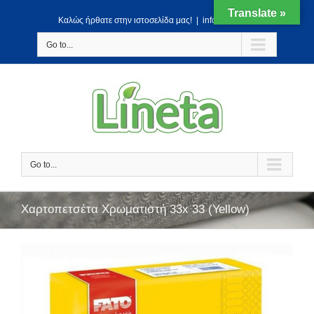
Translate »
Kαλώς ήρθατε στην ιστοσελίδα μας!
|
info@lineta.gr
Go to...
Go to...
Χαρτοπετσέτα Χρωματιστή 33x 33 (Yellow)