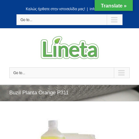
Translate »
Kαλώς ήρθατε στην ιστοσελίδα μας!
|
info@lineta.gr
Go to...
Go to...
Buzil Planta Orange P311