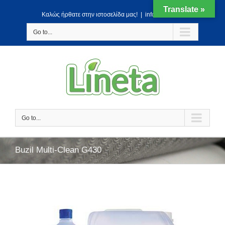
Translate »
Kαλώς ήρθατε στην ιστοσελίδα μας!
|
info@lineta.gr
Go to...
Go to...
Buzil Multi-Clean G430