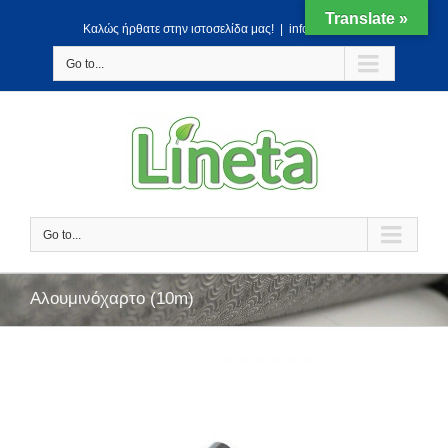
Translate »
Kαλώς ήρθατε στην ιστοσελίδα μας!
|
info@lineta.gr
Go to...
Go to...
Αλουμινόχαρτο (10m)