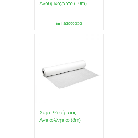
Αλουμινόχαρτο (10m)
Περισσότερα
Χαρτί Ψησίματος
Αντικολλητικό (8m)