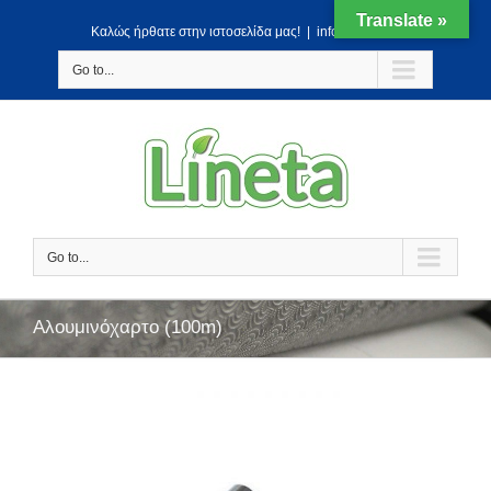
Translate »
Kαλώς ήρθατε στην ιστοσελίδα μας!
|
info@lineta.gr
Go to...
Go to...
Αλουμινόχαρτο (100m)