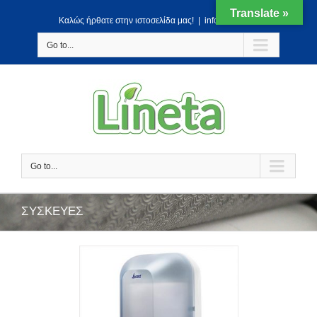
Translate »
Kαλώς ήρθατε στην ιστοσελίδα μας!
|
info@lineta.gr
Go to...
Go to...
ΣΥΣΚΕΥΕΣ