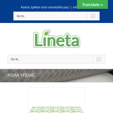
Translate »
Kαλώς ήρθατε στην ιστοσελίδα μας!
|
info@lineta.gr
Go to...
Go to...
ΡΟΛΑ ΥΓΕΙΑΣ