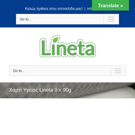
Translate »
Kαλώς ήρθατε στην ιστοσελίδα μας!
|
info@lineta.gr
Go to...
Go to...
Χαρτί Υγείας Lineta 8 x 90g