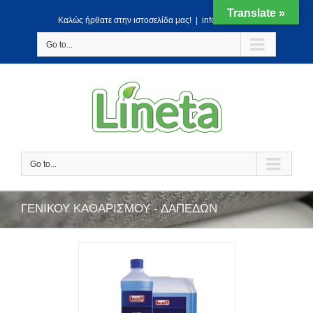
Translate »
Kαλώς ήρθατε στην ιστοσελίδα μας!
|
info@lineta.gr
Go to...
Go to...
ΓΕΝΙΚΟΥ ΚΑΘΑΡΙΣΜΟΥ - ΔΑΠΕΔΩΝ