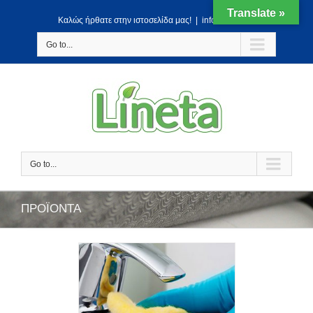
Translate »
Kαλώς ήρθατε στην ιστοσελίδα μας!
|
info@lineta.gr
Go to...
Go to...
ΠΡΟΪΟΝΤΑ