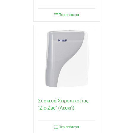
Περισσότερα
Συσκευή Χειροπετσέτας
“Zic-Zac” (Λευκή)
Περισσότερα