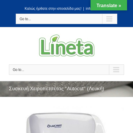
Translate »
Kαλώς ήρθατε στην ιστοσελίδα μας!
|
info@lineta.gr
Go to...
Go to...
Συσκευή Χειροπετσέτας “Autocut” (Λευκή)