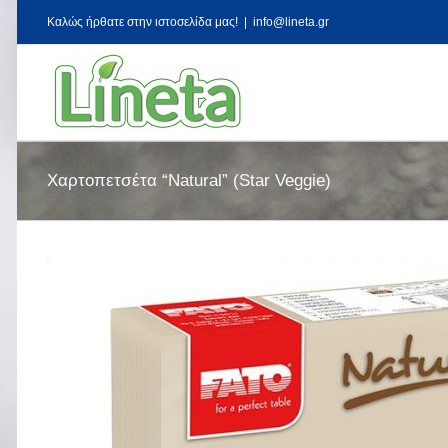
Kαλώς ήρθατε στην ιστοσελίδα μας!
|
info@lineta.gr
Χαρτοπετσέτα “Natural” (Star Veggie)