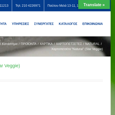
Translate »
711213
Τηλ: 210 4226971
Παύλου Μελά 13-11, 12131 Περιστέρι
ΤΗΤΑ
ΥΠΗΡΕΣΙΕΣ
ΣΥΝΕΡΓΑΤΕΣ
ΚΑΤΑΛΟΓΟΣ
ΕΠΙΚΟΙΝΩΝΙΑ
/
Κατάστημα
/
ΠΡΟΪΟΝΤΑ
/
ΧΑΡΤΙΚΑ
/
ΧΑΡΤΟΠΕΤΣΕΤΕΣ
/
NATURAL
/
Χαρτοπετσέτα “Natural” (Star Veggie)
ar Veggie)