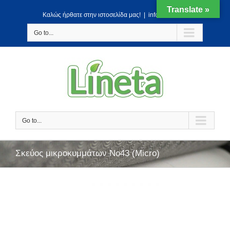
Translate »
Kαλώς ήρθατε στην ιστοσελίδα μας!
|
info@lineta.gr
Go to...
Go to...
Σκεύος μικροκυμμάτων Νο43 (Micro)