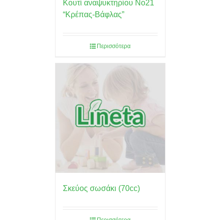
Κουτί αναψυκτηρίου No21
“Κρέπας-Βάφλας”
Περισσότερα
Σκεύος σωσάκι (70cc)