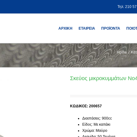
Τηλ: 210 5
ΑΡΧΙΚΗ
ΕΤΑΙΡΕΙΑ
ΠΡΟΪΟΝΤΑ
ΠΟΙΟ
Home
/
Κατ
Σκεύος μικροκυμμάτων Νο4
ΚΩΔΙΚΟΣ: 200657
Διαστάσεις: 900cc
Είδος: Με καπάκι
Χρώμα: Μαύρο
Δεσμίδα: 50 Τεμάχια