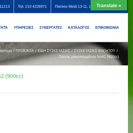
Translate »
711213
Τηλ: 210 4226971
Παύλου Μελά 13-11, 12131 Περιστέρι
ΤΗΤΑ
ΥΠΗΡΕΣΙΕΣ
ΣΥΝΕΡΓΑΤΕΣ
ΚΑΤΑΛΟΓΟΣ
ΕΠΙΚΟΙΝΩΝΙΑ
άστημα
/
ΠΡΟΪΟΝΤΑ
/
ΕΙΔΗ ΣΥΣΚΕΥΑΣΙΑΣ
/
ΣΥΣΚΕΥΑΣΙΕΣ ΦΑΓΗΤΟΥ
/
Σκεύος μικροκυμμάτων Νο42 (900cc)
2 (900cc)