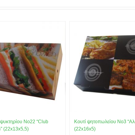
αψυκτηρίου No22 “Club
Κουτί ψητοπωλείου No3 “Αλ
” (22x13x5,5)
(22x16x5)