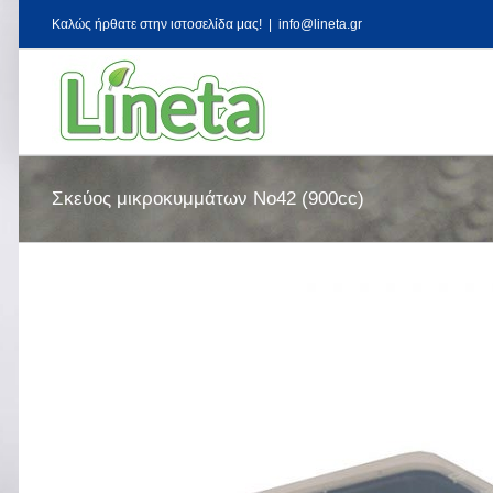
Kαλώς ήρθατε στην ιστοσελίδα μας!
|
info@lineta.gr
Σκεύος μικροκυμμάτων Νο42 (900cc)