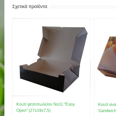
Σχετικά προϊόντα
Κουτί ψητοπωλείου No11 “Easy
Κουτί αν
Open” (27x19x7,5)
Sandwich