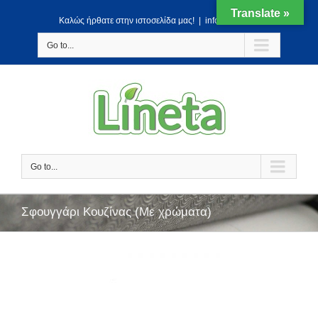
Translate »
Kαλώς ήρθατε στην ιστοσελίδα μας!
|
info@lineta.gr
Go to...
Go to...
Σφουγγάρι Κουζίνας (Με χρώματα)