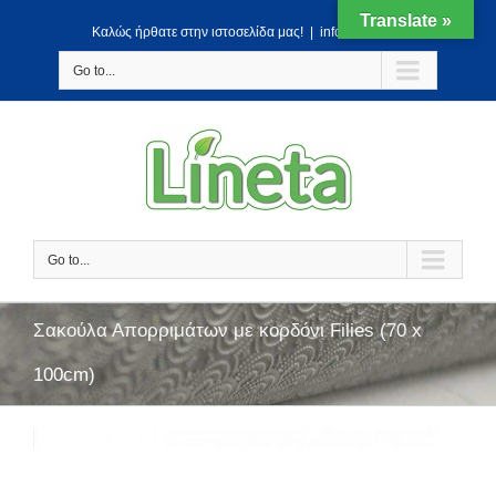
Translate »
Kαλώς ήρθατε στην ιστοσελίδα μας!
|
info@lineta.gr
Go to...
Go to...
Σακούλα Απορριμάτων με κορδόνι Filies (70 x
100cm)