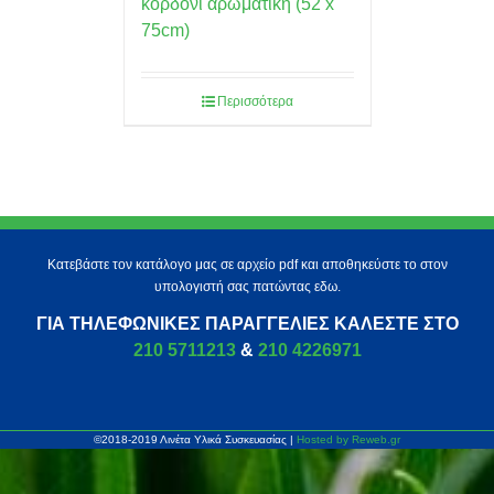
κορδόνι αρωματική (52 x
75cm)
Περισσότερα
Κατεβάστε τον κατάλογο μας σε αρχείο pdf και αποθηκεύστε το στον
υπολογιστή σας πατώντας εδω.
ΓΙΑ ΤΗΛΕΦΩΝΙΚΈΣ ΠΑΡΑΓΓΕΛΊΕΣ ΚΑΛΈΣΤΕ ΣΤΟ
210 5711213
&
210 4226971
©2018-2019 Λινέτα Υλικά Συσκευασίας |
Hosted by Reweb.gr