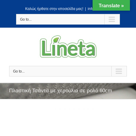
Translate »
Kαλώς ήρθατε στην ιστοσελίδα μας!
|
info@lineta.gr
Go to...
Go to...
Πλαστική Τσάντα με χερούλια σε ρολό 60cm