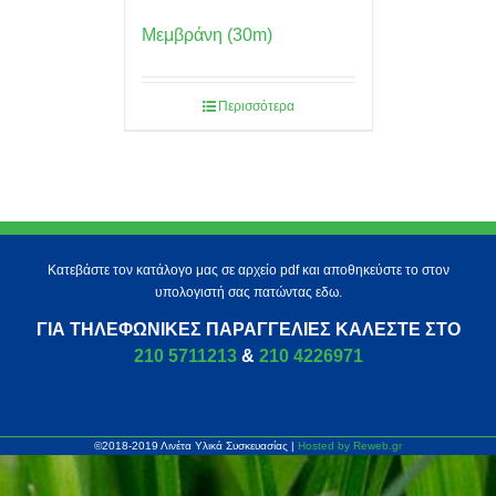
Μεμβράνη (30m)
Περισσότερα
Κατεβάστε τον κατάλογο μας σε αρχείο pdf και αποθηκεύστε το στον
υπολογιστή σας πατώντας εδω.
ΓΙΑ ΤΗΛΕΦΩΝΙΚΈΣ ΠΑΡΑΓΓΕΛΊΕΣ ΚΑΛΈΣΤΕ ΣΤΟ
210 5711213
&
210 4226971
©2018-2019 Λινέτα Υλικά Συσκευασίας |
Hosted by Reweb.gr