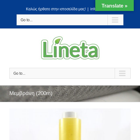
Translate »
Kαλώς ήρθατε στην ιστοσελίδα μας!
|
info@lineta.gr
Go to...
Go to...
Μεμβράνη (200m)