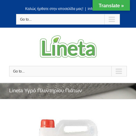
Translate »
Kαλώς ήρθατε στην ιστοσελίδα μας!
|
info@lineta.gr
Go to...
Go to...
Lineta Υγρό Πλυντηρίου Πιάτων