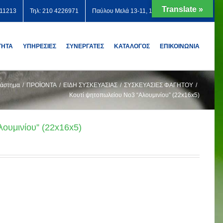
Translate »
711213
Τηλ: 210 4226971
Παύλου Μελά 13-11, 12131 Περιστέρι
ΤΗΤΑ
ΥΠΗΡΕΣΙΕΣ
ΣΥΝΕΡΓΑΤΕΣ
ΚΑΤΑΛΟΓΟΣ
ΕΠΙΚΟΙΝΩΝΙΑ
άστημα
/
ΠΡΟΪΟΝΤΑ
/
ΕΙΔΗ ΣΥΣΚΕΥΑΣΙΑΣ
/
ΣΥΣΚΕΥΑΣΙΕΣ ΦΑΓΗΤΟΥ
/
Κουτί ψητοπωλείου No3 “Αλουμινίου” (22x16x5)
ουμινίου” (22x16x5)