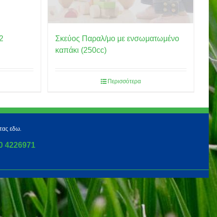
2
Σκεύος Παραλ/μο με ενσωματωμένο
καπάκι (250cc)
Περισσότερα
τας εδω.
0 4226971