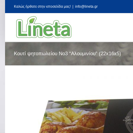
Kαλώς ήρθατε στην ιστοσελίδα μας!
|
info@lineta.gr
Κουτί ψητοπωλείου No3 “Αλουμινίου” (22x16x5)