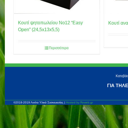
Κουτί ψητοπωλείου No12 “Easy
Κουτί αν
Open” (24,5x13x5,5)
Περισσότερα
Κατεβάσ
ΓΙΑ ΤΗΛ
©2018-2019 Λινέτα Υλικά Συσκευασίας |
Hosted by Reweb.gr