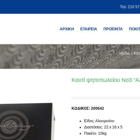
Τηλ: 210 5
ΑΡΧΙΚΗ
ΕΤΑΙΡΕΙΑ
ΠΡΟΪΟΝΤΑ
ΠΟΙΟ
Home
/
Κατ
Κουτί ψητοπωλείου No3 “Αλ
ΚΩΔΙΚΟΣ: 200642
Είδος: Αλουμινίου
Διαστάσεις: 22 x 16 x 5
Πακέτο: 10kg