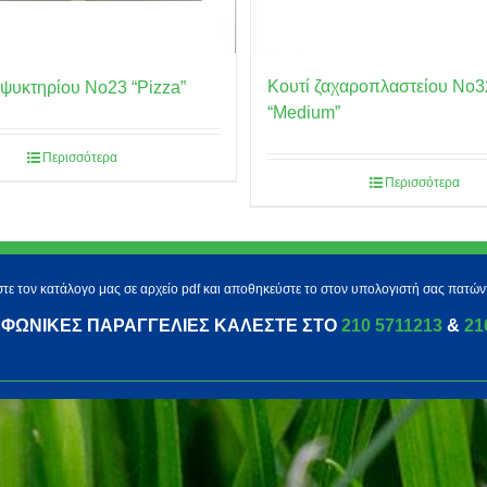
Κουτί ζαχαροπλαστείου No3
αψυκτηρίου No23 “Pizza”
“Medium”
Περισσότερα
Περισσότερα
τε τον κατάλογο μας σε αρχείο pdf και αποθηκεύστε το στον υπολογιστή σας πατών
ΕΦΩΝΙΚΈΣ ΠΑΡΑΓΓΕΛΊΕΣ ΚΑΛΈΣΤΕ ΣΤΟ
210 5711213
&
21