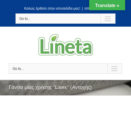
Translate »
Kαλώς ήρθατε στην ιστοσελίδα μας!
|
info@lineta.gr
Go to...
Go to...
Γάντια μίας χρήσης “Latex” (Αντοχής)