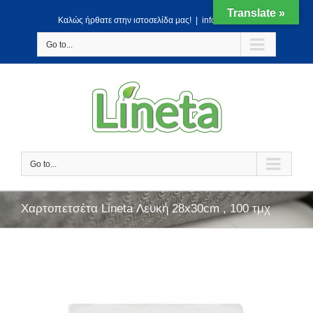
Translate »
Kαλώς ήρθατε στην ιστοσελίδα μας!
|
info@lineta.gr
Go to...
Go to...
Χαρτοπετσέτα Lineta Λευκή 28x30cm , 100 τμχ