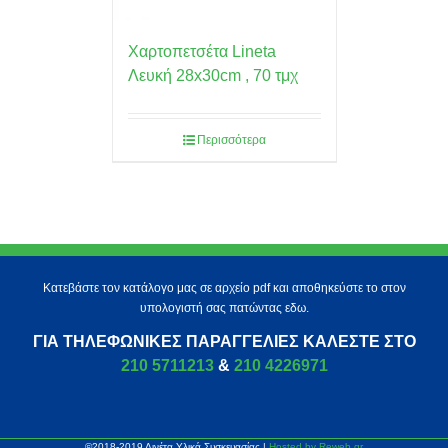
Χαρτοπετσέτα Lineta
Λευκή 28x30cm , 70 τμχ
Περισσότερα
Κατεβάστε τον κατάλογο μας σε αρχείο pdf και αποθηκεύστε το στον
υπολογιστή σας πατώντας εδω.
ΓΙΑ ΤΗΛΕΦΩΝΙΚΈΣ ΠΑΡΑΓΓΕΛΊΕΣ ΚΑΛΈΣΤΕ ΣΤΟ
210 5711213
&
210 4226971
©2018-2019 Λινέτα Υλικά Συσκευασίας |
Hosted by Reweb.gr