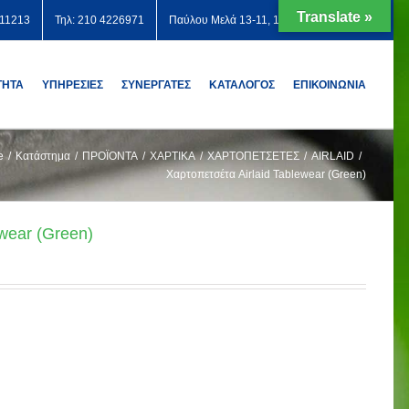
Translate »
711213
Τηλ: 210 4226971
Παύλου Μελά 13-11, 12131 Περιστέρι
ΤΗΤΑ
ΥΠΗΡΕΣΙΕΣ
ΣΥΝΕΡΓΑΤΕΣ
ΚΑΤΑΛΟΓΟΣ
ΕΠΙΚΟΙΝΩΝΙΑ
e
/
Κατάστημα
/
ΠΡΟΪΟΝΤΑ
/
ΧΑΡΤΙΚΑ
/
ΧΑΡΤΟΠΕΤΣΕΤΕΣ
/
AIRLAID
/
Χαρτοπετσέτα Airlaid Tablewear (Green)
ewear (Green)