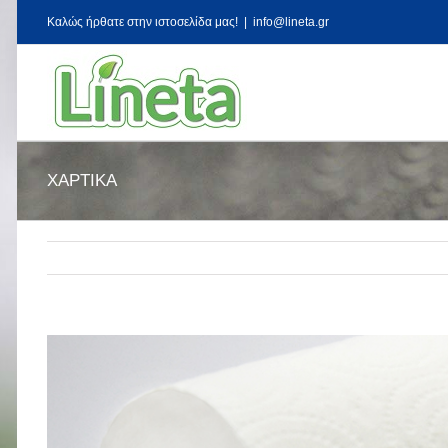
Kαλώς ήρθατε στην ιστοσελίδα μας!
|
info@lineta.gr
ΧΑΡΤΙΚΑ
View
Larger
Image