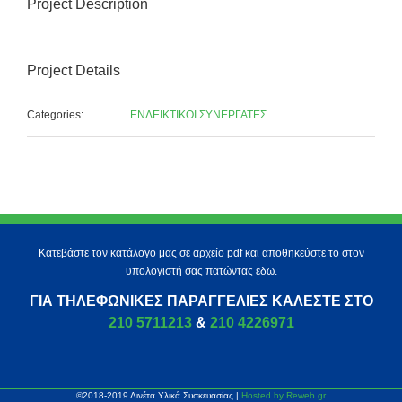
Project Description
Project Details
Categories:
ΕΝΔΕΙΚΤΙΚΟΙ ΣΥΝΕΡΓΑΤΕΣ
Κατεβάστε τον κατάλογο μας σε αρχείο pdf και αποθηκεύστε το στον
υπολογιστή σας πατώντας εδω.
ΓΙΑ ΤΗΛΕΦΩΝΙΚΈΣ ΠΑΡΑΓΓΕΛΊΕΣ ΚΑΛΈΣΤΕ ΣΤΟ
210 5711213
&
210 4226971
©2018-2019 Λινέτα Υλικά Συσκευασίας |
Hosted by Reweb.gr