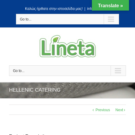
Translate »
Kαλώς ήρθατε στην ιστοσελίδα μας!
|
info@lineta.gr
Go to...
Go to...
HELLENIC CATERING
Previous
Next